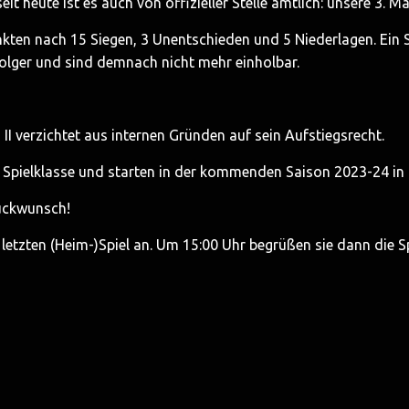
it heute ist es auch von offizieller Stelle amtlich: unsere 3. M
nkten nach 15 Siegen, 3 Unentschieden und 5 Niederlagen. Ein
folger und sind demnach nicht mehr einholbar.
I verzichtet aus internen Gründen auf sein Aufstiegsrecht.
 Spielklasse und starten in der kommenden Saison 2023-24 in d
lückwunsch!
ten (Heim-)Spiel an. Um 15:00 Uhr begrüßen sie dann die SpG