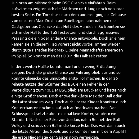
Junioren am Mittwoch beim BSC Glienicke einfahren. Beim
aufwärmen zeigten sich die Mädchen und Jungs noch von ihrer
besten Seite. Ein Torschuss nach dem anderen ging ins Gehäuse
von unserem Max. Doch zum Spielbeginn übernahmen die
Gastgeber aus Glienicke das Heft des Handelns. So konnten sie
sich in der Hälfte des TuS festsetzen und durch aggressives
Pressing die ein oder andere Chance entwickeln. Doch an einem
kamen sie an diesem Tag vorerst nicht vorbei. Immer wieder
durch gute Paraden hielt Max L. seine Mannschaftskameraden
im Spiel. So konnte man das 0:0 in die Halbzeit retten.
In der zweiten Hälfte konnte man für ein wenig Entlastung
sorgen. Doch die große Chance zur Führung blieb aus und so
konnte Glienicke das umjubelte erste Tor machen. In der 26.
Minute nutzte der Stürmer des BSC einen Fehler in der
Verteidigung zum 1:0. Der BSC blieb am Drücker und hatte noch
einige Großchancen. Doch entweder klärte Max den Ball oder
die Latte stand im Weg. Doch auch unsere Kinder konnten durch
Konterchancen nochmal auf sich aufmerksam machen. Der
Schlusspunkt setzte aber diesmal kein Konter, sondern ein
Standart. Nach einer Ecke von Jordan, nahm Bennet den Ball
Volley und schoss den Ball in die kurze Ecke. Das war dann auch
die letzte Aktion des Spiels und so konnte man mit dem Abpfiff
die erste Niederlage der Saison noch vermeiden.