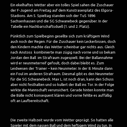
Ein ekelhaftes Wetter aber ein tolles Spiel sahen die Zuschauer
der F-Jugend am Freitag auf dem Kunstrasenplatz des Elgora-
Stadions. Am 5. Spieltag standen sich der TuS 1896
Sachsenhausen und die SG Schwanebeck gegenüber. In der
Tabelle ein Nachbarschaftsduell (1. und 2. Platz).
Pünktlich zum Spielbeginn gesellte sich zum kräftigem Wind
auch noch der Regen. Für die Zuschauer kein Leckerbissen, doch
den Kindern machte das Wetter scheinbar gar nichts aus. Gleich
nach Anstoss kombinierte man zügig nach vorne und so bekam
Jordan den Ball im Strafraum zugespielt. Bei der Ballannahme
wird er neunmeterreif gefoult, doch dabei bleibt es. Zum
Leidwesen der Trainer – kein Neunmeter. In der 8. Minute dann
ein Foul im anderen Strafraum. Diesmal gibt es den Neunmeter
für die SG Schwanebeck. Max L. ist noch dran, kann den Schuss
aber nicht festhalten und so kullert der Ball ins Tor. In der Folge
wirkte die Mannschaft verunsichert. Gerade hinten konnte man
die Bälle nicht konsequent klären und vorne fehlte es auffällig
oft an Laufbereitschaft.
Die zweite Halbzeit wurde vom Wetter geprägt. So hatten alle
Spieler mit dem nassen Ball und dem heftigem Wind zu tun. In